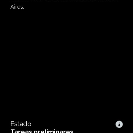
Aires.
2138
9
Tucumán
,
pisos
San Martín
2
ambientes
71.000
52
Desde USD
De
55
²
a
m
Estado
Tareas preliminares