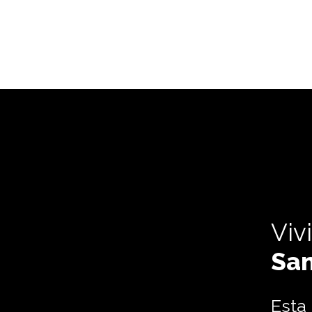
Viv
San
Esta