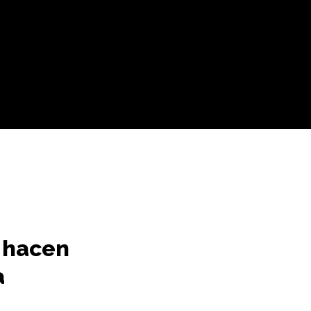
e
hacen
a