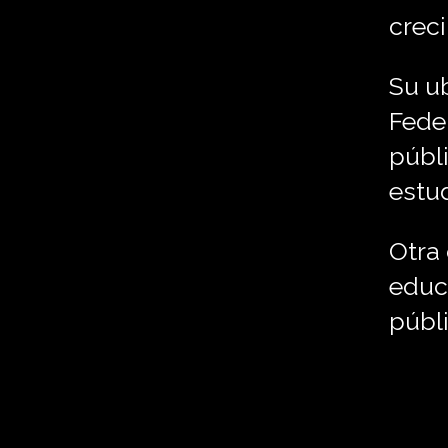
crec
Su ub
Feder
públi
estud
Otra 
educa
públi